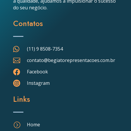
a qualidade, ajudamos a impulsionar o sucesso
do seu negócio.
Contatos

(11) 9 8508-7354

contato@begiatorepresentacoes.com.br

Facebook

Instagram
Links
=
Home