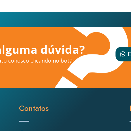
alguma dúvida?
E
to conosco clicando no botão ao
Contatos