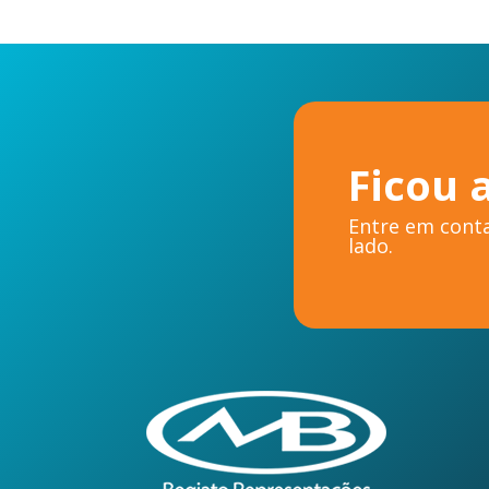
Ficou 
Entre em conta
lado.