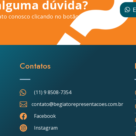
alguma dúvida?
E
to conosco clicando no botão ao
Contatos

(11) 9 8508-7354

contato@begiatorepresentacoes.com.br

Facebook

Instagram