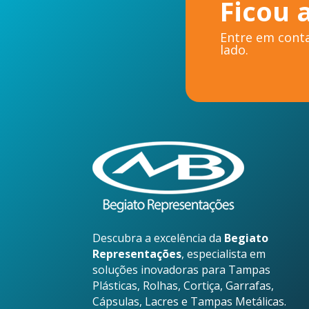
Ficou 
Entre em conta
lado.
Descubra a excelência da
Begiato
Representações
, especialista em
soluções inovadoras para Tampas
Plásticas, Rolhas, Cortiça, Garrafas,
Cápsulas, Lacres e Tampas Metálicas.