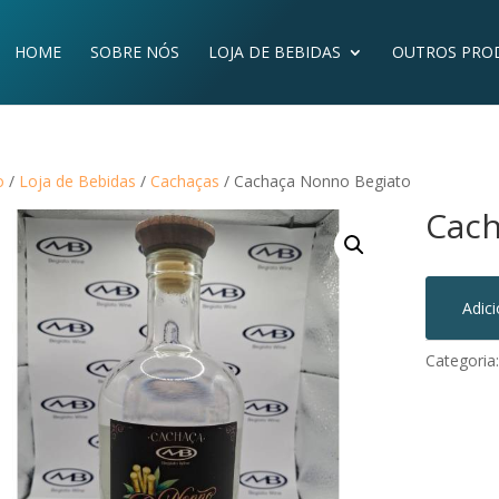
HOME
SOBRE NÓS
LOJA DE BEBIDAS
OUTROS PRO
o
/
Loja de Bebidas
/
Cachaças
/ Cachaça Nonno Begiato
Cach
Adic
Categoria