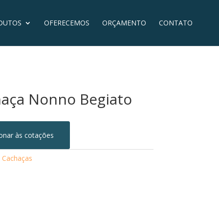
DUTOS
OFERECEMOS
ORÇAMENTO
CONTATO
aça Nonno Begiato
ionar às cotações
:
Cachaças