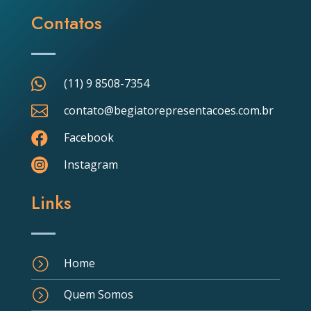
Contatos

(11) 9 8508-7354

contato@begiatorepresentacoes.com.br

Facebook

Instagram
Links
=
Home
=
Quem Somos