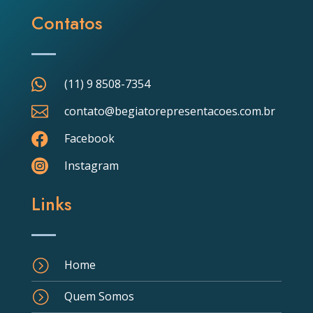
Contatos

(11) 9 8508-7354

contato@begiatorepresentacoes.com.br

Facebook

Instagram
Links
=
Home
=
Quem Somos