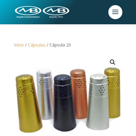
Início
/
Cápsulas
/ Cápsula 20