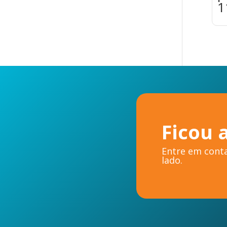
1
Ficou 
Entre em conta
lado.