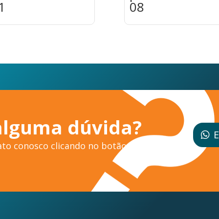
1
08
alguma dúvida?
E
to conosco clicando no botão ao