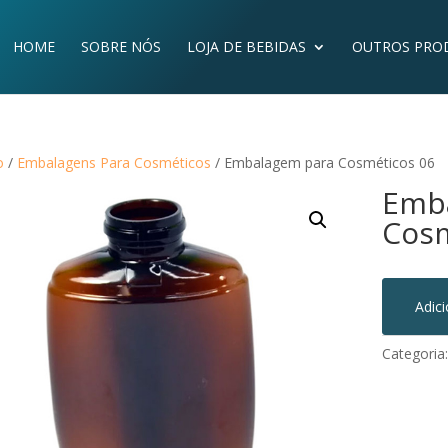
HOME
SOBRE NÓS
LOJA DE BEBIDAS
OUTROS PRO
o
/
Embalagens Para Cosméticos
/ Embalagem para Cosméticos 06
Emb
Cosm
Adic
Categoria