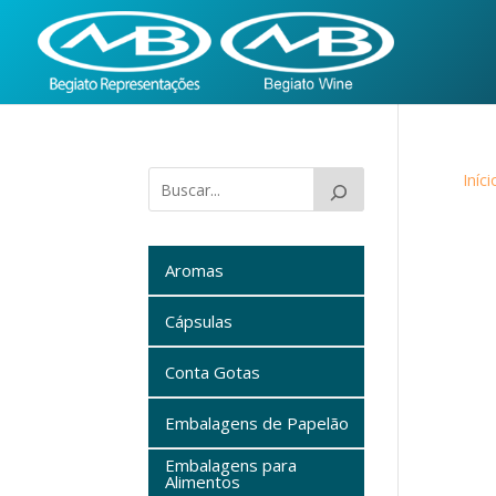
Iníci
Aromas
Cápsulas
Conta Gotas
Embalagens de Papelão
Embalagens para
Alimentos