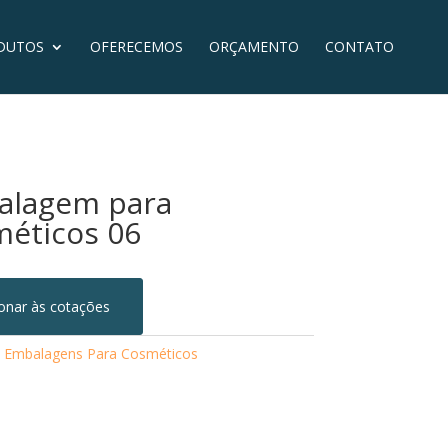
DUTOS
OFERECEMOS
ORÇAMENTO
CONTATO
alagem para
éticos 06
ionar às cotações
:
Embalagens Para Cosméticos