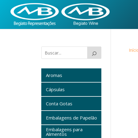
Iníci
Aromas
Cápsulas
Conta Gotas
Embalagens de Papelão
Embalagens para
Alimentos