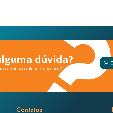
alguma dúvida?
E
to conosco clicando no botão ao
Contatos