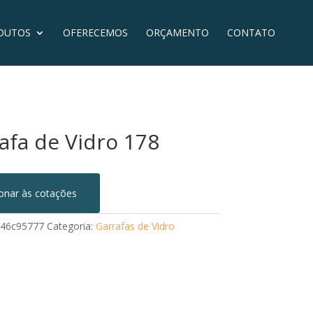
DUTOS
OFERECEMOS
ORÇAMENTO
CONTATO
afa de Vidro 178
ionar às cotações
46c95777
Categoria:
Garrafas de Vidro