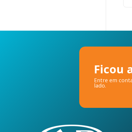
Ficou 
Entre em conta
lado.