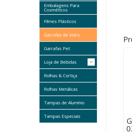
Embalagens Para
Cosméticos
Filmes Plásticos
Garrafas de Vidro
Pr
Garrafas Pet
Loja de Bebidas
Rolhas & Cortiça
Rolhas Metálicas
Tampas de Alumínio
Tampas Especiais
G
0