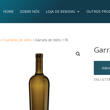
HOME
SOBRE NÓS
LOJA DE BEBIDAS
OUTROS PRO
o
/
Garrafas de Vidro
/ Garrafa de Vidro 178
Garr
Adic
SKU:
b773