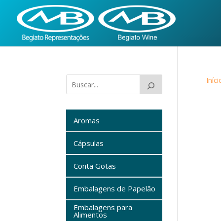
Iníci
Aromas
Cápsulas
Conta Gotas
Embalagens de Papelão
Embalagens para
Alimentos