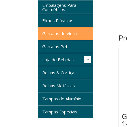
Embalagens Para
Cosméticos
Filmes Plásticos
Garrafas de Vidro
Pr
Garrafas Pet
Loja de Bebidas
Rolhas & Cortiça
Rolhas Metálicas
Tampas de Alumínio
Tampas Especiais
G
1