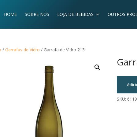
HOME
SOBRE NÓS
LOJA DE BEBIDAS
OUTROS PRO
o
/
Garrafas de Vidro
/ Garrafa de Vidro 213
Garr
Adic
SKU:
6119