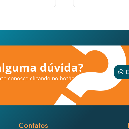
alguma dúvida?
E
to conosco clicando no botão ao
Contatos