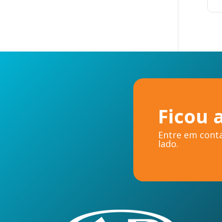
Ficou 
Entre em conta
lado.