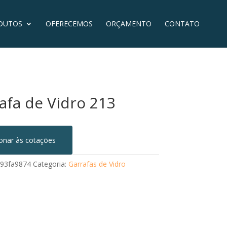
DUTOS
OFERECEMOS
ORÇAMENTO
CONTATO
afa de Vidro 213
ionar às cotações
93fa9874
Categoria:
Garrafas de Vidro