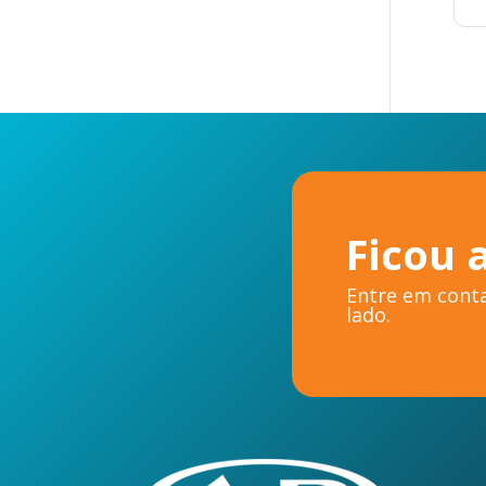
Ficou 
Entre em conta
lado.