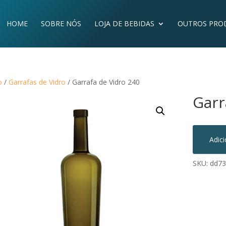
HOME
SOBRE NÓS
LOJA DE BEBIDAS
OUTROS PRO
o
/
Garrafas de Vidro
/ Garrafa de Vidro 240
Garr
Adic
SKU:
dd73