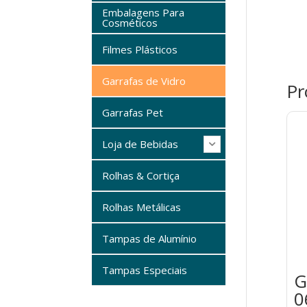
Embalagens Para
Cosméticos
Filmes Plásticos
Garrafas de Vidro
Pr
Garrafas Pet
Loja de Bebidas
Rolhas & Cortiça
Rolhas Metálicas
Tampas de Alumínio
Tampas Especiais
G
0