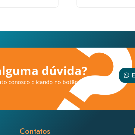
alguma dúvida?
E
to conosco clicando no botão ao
Contatos