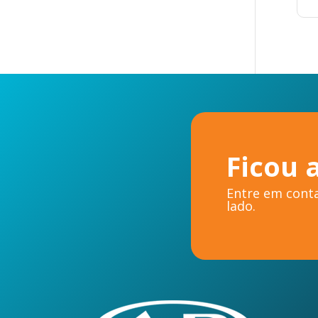
Ficou 
Entre em conta
lado.