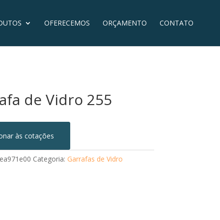
DUTOS
OFERECEMOS
ORÇAMENTO
CONTATO
afa de Vidro 255
ionar às cotações
ea971e00
Categoria:
Garrafas de Vidro