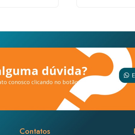
alguma dúvida?
E
to conosco clicando no botão ao
Contatos