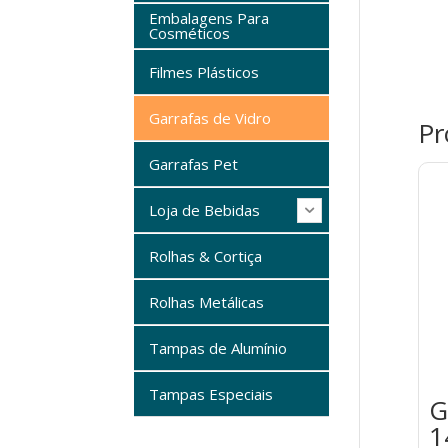
Embalagens Para
Cosméticos
Filmes Plásticos
Garrafas de Vidro
Pr
Garrafas Pet
Loja de Bebidas
Rolhas & Cortiça
Rolhas Metálicas
Tampas de Alumínio
Tampas Especiais
G
1