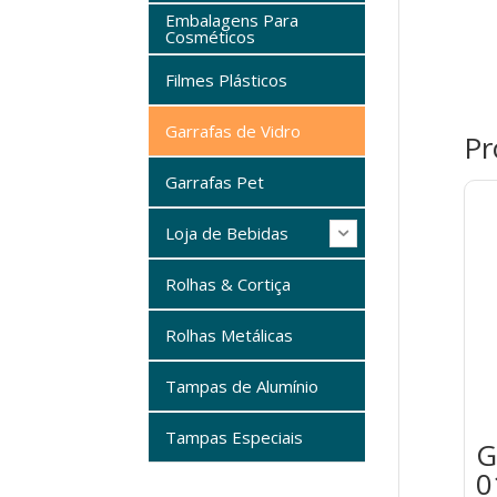
Embalagens Para
Cosméticos
Filmes Plásticos
Garrafas de Vidro
Pr
Garrafas Pet
Loja de Bebidas
Rolhas & Cortiça
Rolhas Metálicas
Tampas de Alumínio
Tampas Especiais
G
0