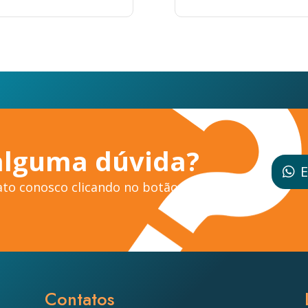
alguma dúvida?
E
to conosco clicando no botão ao
Contatos