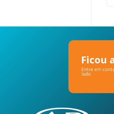
Ficou 
Entre em conta
lado.