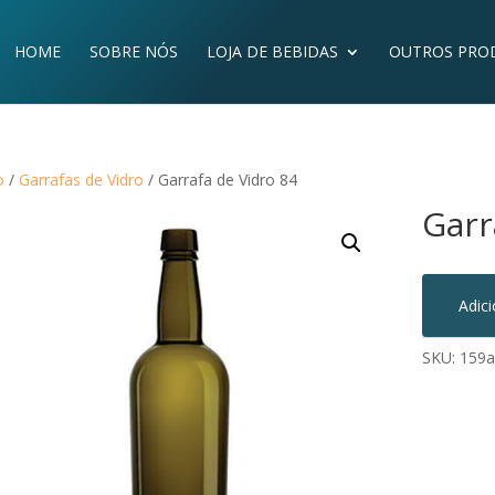
HOME
SOBRE NÓS
LOJA DE BEBIDAS
OUTROS PRO
o
/
Garrafas de Vidro
/ Garrafa de Vidro 84
Garr
Adic
SKU:
159a