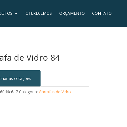
DUTOS
OFERECEMOS
ORÇAMENTO
CONTATO
afa de Vidro 84
ionar às cotações
60d6c6a7
Categoria:
Garrafas de Vidro