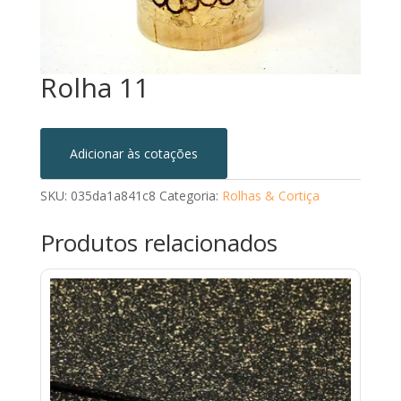
Rolha 11
Adicionar às cotações
SKU:
035da1a841c8
Categoria:
Rolhas & Cortiça
Produtos relacionados