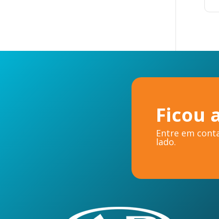
Ficou 
Entre em conta
lado.