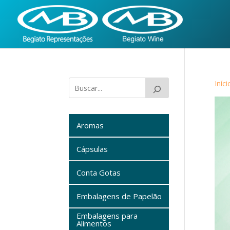
Iníci
Aromas
Cápsulas
Conta Gotas
Embalagens de Papelão
Embalagens para
Alimentos