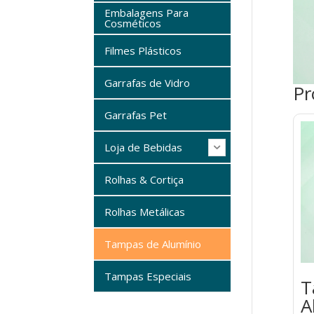
Embalagens Para
Cosméticos
Filmes Plásticos
Garrafas de Vidro
Pr
Garrafas Pet
Loja de Bebidas
Rolhas & Cortiça
Rolhas Metálicas
Tampas de Alumínio
Tampas Especiais
T
A