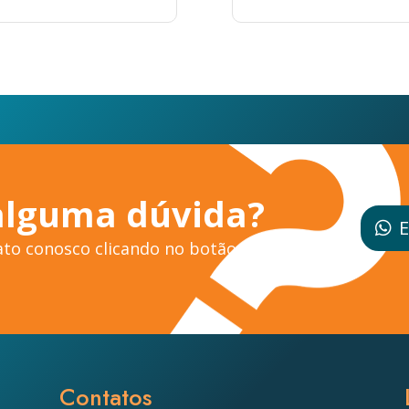
alguma dúvida?
E
to conosco clicando no botão ao
Contatos