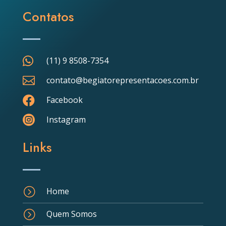
Contatos

(11) 9 8508-7354

contato@begiatorepresentacoes.com.br

Facebook

Instagram
Links
=
Home
=
Quem Somos